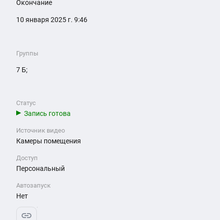
Окончание
10 января 2025 г. 9:46
Группы
7 Б;
Статус
Запись готова
Источник видео
Камеры помещения
Доступ
Персональный
Автозапуск
Нет
link